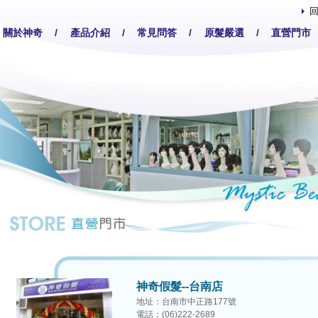
關於神奇
/
產品介紹
/
常見問答
/
原髮嚴選
/
直營門市
神奇假髮--台南店
地址：台南市中正路177號
電話：(06)222-2689