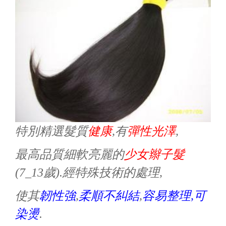
特別精選髮質
健康
,有
彈性光澤
,
最高品質細軟亮麗的
少女辮子髮
(7_13歲).經特殊技術的處理,
使其
韌性強
,
柔順不糾結
,
容易整理,
可
染燙
.