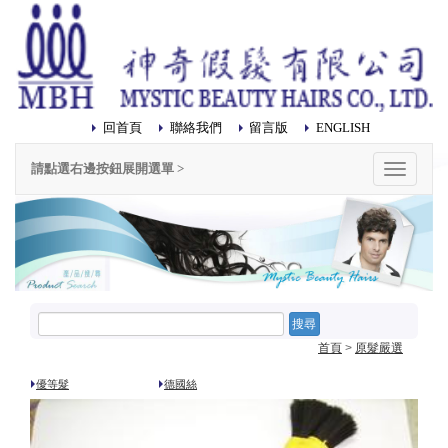
回首頁
聯絡我們
留言版
ENGLISH
請點選右邊按鈕展開選單 >
選
單
搜尋
首頁
>
原髮嚴選
優等髮
德國絲