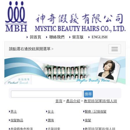
回首頁
聯絡我們
留言版
ENGLISH
請點選右邊按鈕展開選單 >
選
單
搜尋
首頁
>
產品介紹
>
教習頭/冠軍頭/假人頭
男士
女士
醫療 / 記憶假髮
假髮飾品
瀏海
接髮
布袋戲角色扮演
古裝頭套
教習頭/冠軍頭/假人頭