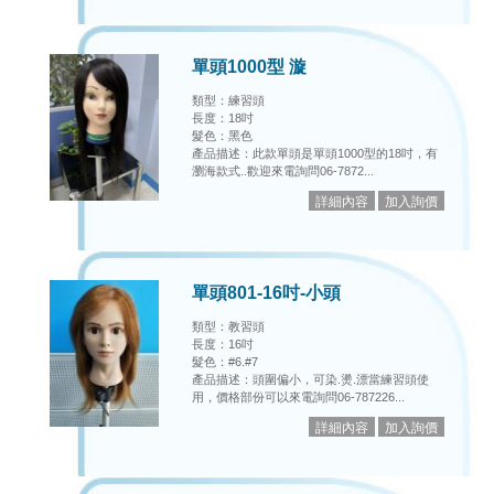
單頭1000型 漩
類型：練習頭
長度：18吋
髮色：黑色
產品描述：此款單頭是單頭1000型的18吋，有
瀏海款式..歡迎來電詢問06-7872...
單頭801-16吋-小頭
類型：教習頭
長度：16吋
髮色：#6.#7
產品描述：頭圍偏小，可染.燙.漂當練習頭使
用，價格部份可以來電詢問06-787226...