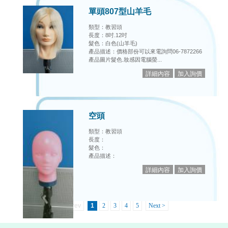
單頭807型山羊毛
類型：教習頭
長度：8吋.12吋
髮色：白色(山羊毛)
產品描述：價格部份可以來電詢問06-7872266
產品圖片髮色.妝感因電腦螢...
空頭
類型：教習頭
長度：
髮色：
產品描述：
< Prev
1
2
3
4
5
Next >