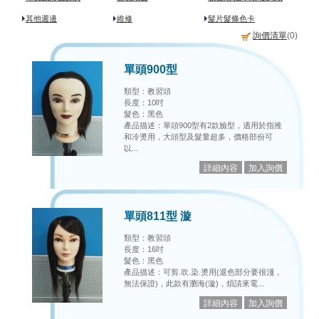
其他週邊
維修
髮片髮條色卡
詢價清單
(
0
)
單頭900型
類型：教習頭
長度：10吋
髮色：黑色
產品描述：單頭900型有2款臉型，適用於指推
和冷燙用，大頭型及髮量超多，價格部份可
以...
單頭811型 漩
類型：教習頭
長度：16吋
髮色：黑色
產品描述：可剪.吹.染.燙用(退色部分要很淺，
無法保證)，此款有瀏海(漩)，煩請來電...