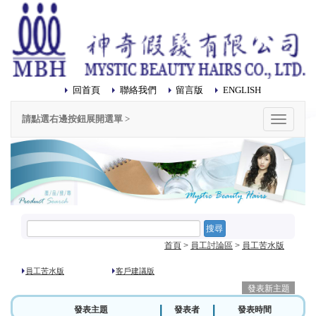
回首頁
聯絡我們
留言版
ENGLISH
請點選右邊按鈕展開選單 >
選
單
搜尋
首頁
>
員工討論區
>
員工苦水版
員工苦水版
客戶建議版
|
|
發表主題
發表者
發表時間