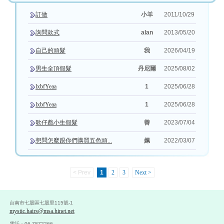
訂做
小羊
2011/10/29
詢問款式
alan
2013/05/20
自己的頭髮
我
2026/04/19
男生全頂假髮
丹尼爾
2025/08/02
lxbfYeaa
1
2025/06/28
lxbfYeaa
1
2025/06/28
歌仔戲小生假髮
善
2023/07/04
想問怎麼跟你們購買五色頭...
姵
2022/03/07
< Prev
1
2
3
Next >
台南市七股區七股里115號-1
mystic.hairs@msa.hinet.net
電話：06-7872266